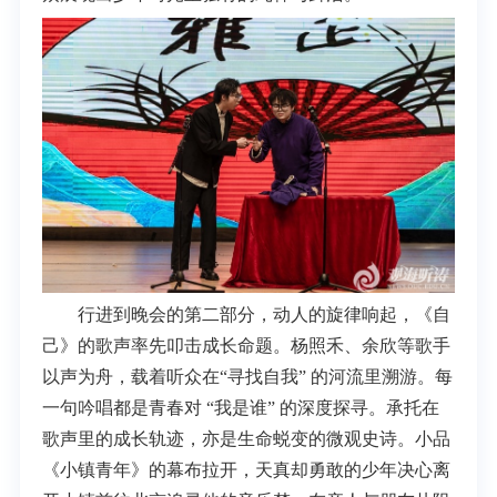
行进到晚会的第二部分，动人的旋律响起，《自
己》的歌声率先叩击成长命题。杨照禾、余欣等歌手
以声为舟，载着听众在“寻找自我” 的河流里溯游。每
一句吟唱都是青春对 “我是谁” 的深度探寻。承托在
歌声里的成长轨迹，亦是生命蜕变的微观史诗。小品
《小镇青年》的幕布拉开，天真却勇敢的少年决心离