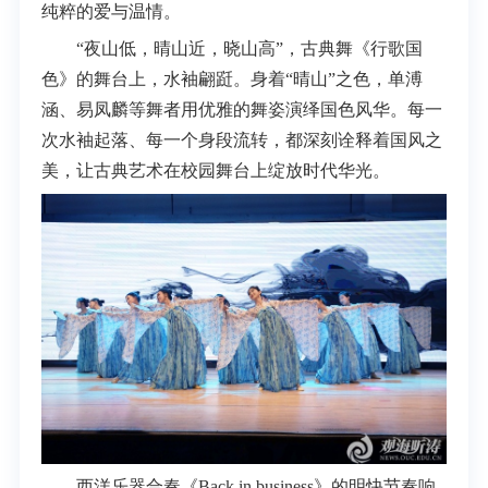
纯粹的爱与温情。
“夜山低，晴山近，晓山高”，古典舞《行歌国
色》的舞台上，水袖翩跹。身着“晴山”之色，单溥
涵、易凤麟等舞者用优雅的舞姿演绎国色风华。每一
次水袖起落、每一个身段流转，都深刻诠释着国风之
美，让古典艺术在校园舞台上绽放时代华光。
西洋乐器合奏《Back in business》的明快节奏响