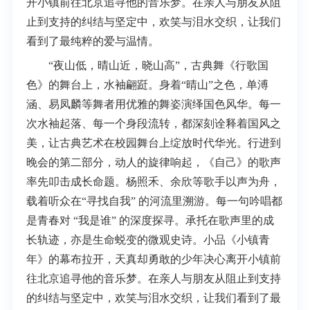
开小镇前往北京追寻他的音乐梦。在亲人与朋友从阻
止到支持的纠结与坚定中，欢笑与泪水交织，让我们
看到了最纯粹的爱与温情。
“夜山低，晴山近，晓山高”，古典舞《行歌国
色》的舞台上，水袖翩跹。身着“晴山”之色，单溥
涵、易凤麟等舞者用优雅的舞姿演绎国色风华。每一
次水袖起落、每一个身段流转，都深刻诠释着国风之
美，让古典艺术在校园舞台上绽放时代华光。行进到
晚会的第二部分，动人的旋律响起，《自己》的歌声
率先叩击成长命题。杨照禾、余欣等歌手以声为舟，
载着听众在“寻找自我” 的河流里溯游。每一句吟唱都
是青春对 “我是谁” 的深度探寻。承托在歌声里的成
长轨迹，亦是生命蜕变的微观史诗。小品《小镇青
年》的幕布拉开，天真却勇敢的少年决心离开小镇前
往北京追寻他的音乐梦。在亲人与朋友从阻止到支持
的纠结与坚定中，欢笑与泪水交织，让我们看到了最