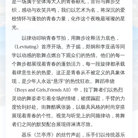
是一场属于全体海大人的青春献礼，音符与舞步交
织，感动与欢笑共鸣，我们以艺术为名，将深沉的爱
校情怀与蓬勃的青春力量，化作这个夜晚最璀璨的星
光。
以律动叩响青春节拍，用舞步诠释活力底色，
《Levitating》首序开场。齐子嫣，郑炯和李亚函等同
学以动感的歌舞点燃台下观众们的热情。他们的每一
个舞步都展现着青春的蓬勃活力，每一段旋律都承载
着肆意生长的热爱。这正是青春从不被定义的具象体
现，是少年人永远“悬浮”的热忱狂欢。舞蹈串烧
《Boys and Girls,Friends All》中，拉丁舞者们以热烈
灵动的舞姿牵引着全场的情绪，裙摆蹁跹，手臂的力
度恰到好处。街舞酷飒张扬，以极具风格的时尚穿搭
展现着青春的个性。视觉与听觉上的同频律动，将舞
者们之间的默契配合展现得淋漓尽致。
器乐《兰亭序》的丝竹声起，乐手们以传统器乐