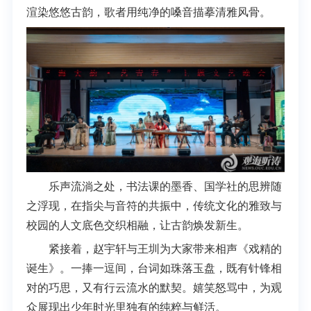
渲染悠悠古韵，歌者用纯净的嗓音描摹清雅风骨。
乐声流淌之处，书法课的墨香、国学社的思辨随
之浮现，在指尖与音符的共振中，传统文化的雅致与
校园的人文底色交织相融，让古韵焕发新生。
紧接着，赵宇轩与王圳为大家带来相声《戏精的
诞生》。一捧一逗间，台词如珠落玉盘，既有针锋相
对的巧思，又有行云流水的默契。嬉笑怒骂中，为观
众展现出少年时光里独有的纯粹与鲜活。