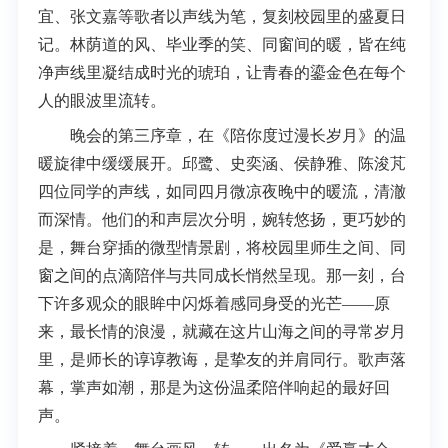
宜、张文嘉等歌者以声线为笔，复刻校园里的盛夏日
记。林荫道的风、毕业季的笑、同窗间的暖，皆在纯
净声线里凝结成时光的琥珀，让青春的鎏金色在每个
人的眼波里流转。
晚会的第三序章，在《陪你度过漫长岁月》的温
暖旋律中缓缓展开。邱鹭、史奕涵、侯静雅、陈浚芃
四位同学的声线，如同四月微凉夜晚中的暖流，清澈
而深情。他们的和声层次分明，婉转悠扬，更巧妙的
是，舞台穿插的微型情景剧，将校园里师生之间、同
窗之间的点滴陪伴与共同成长悄然呈现。那一刻，台
下许多观众的眼眸中闪烁着感同身受的光芒——原
来，最长情的浪漫，就藏在这片山海之间的寻常岁月
里，是师长的谆谆教诲，是挚友的并肩同行。歌声落
幕，掌声如潮，那是为这份温柔陪伴响起的最好回
声。