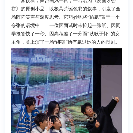
紧接着，舞台画风一转，一出名为《爱赢才会
拼》的原创小品，以极具荒诞色彩的叙事，引发了全
场阵阵笑声与深度思考。它巧妙地将“输赢”置于一个
夸张的语境中——一位因面试时未捡起一张纸、因同
学抢答快了一秒、因高考差了一分而“耿耿于怀”的女
主角，竟上演了一场“绑架”所有赢过她的人的闹剧。