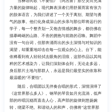
当彝语民歌《不要怕》（阿杰鲁）那空灵而充满
力量的旋律响起，现代舞表演者们用舒展而富有张力
的肢体语言，为我们讲述了一个关于离别、期望与勇
气的故事。他们化身成深山的乡亲与那位即将远行的
学子，每一个整齐划一又饱含情感的舞步，都仿佛在
描摹崎岖的山路、不舍的拥抱与前路的召唤。舞蹈中
没有一句台词，但那奔涌而出的乡土深情与对知识的
渴望，却重重地叩击在每一位观众的心上。台下，能
依稀看到有人轻轻拭去眼角的泪痕，这部作品以其纯
粹的艺术感染力，让我们深刻体会到，无论走多远，
身后那片土地与那群人，永远是我们最坚实的依靠和
最温暖的“不要怕”。
随后，合唱团以无伴奏合唱的形式，深情演绎了
《这世界那么多人》。钢琴的琴音如月光流淌，低声
部的吟唱沉稳而直击人心，高声部的旋律则悠扬婉
转，绕梁不绝。和谐动人的和声，仿佛将“这世界那