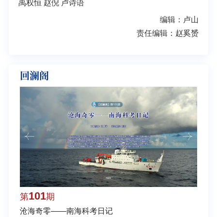
禹权恒 赵倪 卢诗语
编辑：卢山
责任编辑：赵奚赟
回澜阁
101
1
第
期
第
沧海奇零——南海科考日记
弘扬