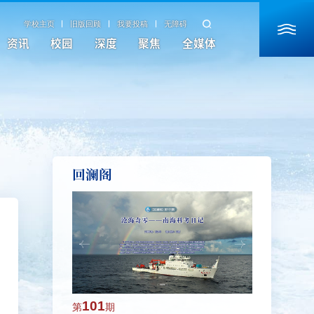
学校主页
旧版回顾
我要投稿
无障碍
资讯
校园
深度
聚焦
全媒体
回澜阁
101
100
第
期
第
期