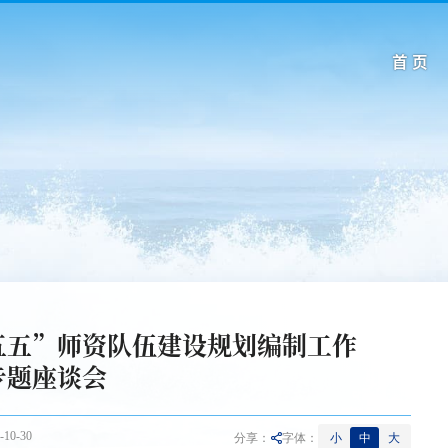
首 页
五五”师资队伍建设规划编制工作
专题座谈会
10-30
小
中
大
分享：
字体：