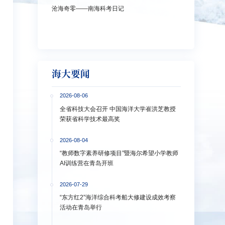
沧海奇零——南海科考日记
弘扬教育家精神
洋大学多措并
海大要闻
2026-08-06
全省科技大会召开 中国海洋大学崔洪芝教授
荣获省科学技术最高奖
2026-08-04
“教师数字素养研修项目”暨海尔希望小学教师
AI训练营在青岛开班
2026-07-29
“东方红2”海洋综合科考船大修建设成效考察
活动在青岛举行