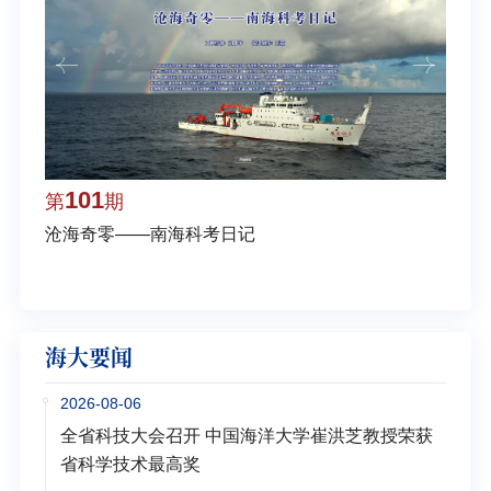
101
1
第
期
第
沧海奇零——南海科考日记
弘扬
学多
海大要闻
2026-08-06
全省科技大会召开 中国海洋大学崔洪芝教授荣获
省科学技术最高奖