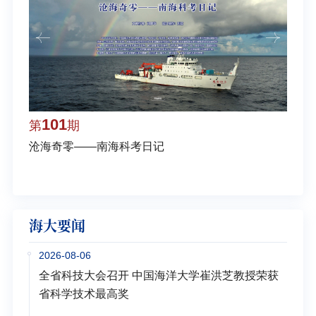
101
1
第
期
第
沧海奇零——南海科考日记
弘扬
学多
海大要闻
2026-08-06
全省科技大会召开 中国海洋大学崔洪芝教授荣获
省科学技术最高奖