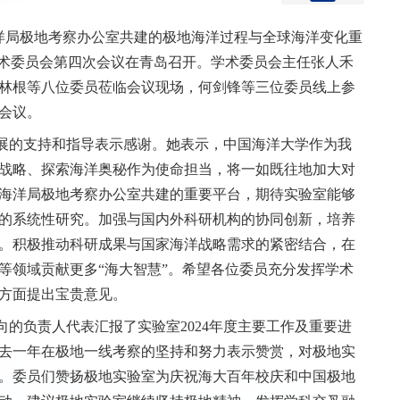
洋局极地考察办公室共建的极地海洋过程与全球海洋变化重
学术委员会第四次会议在青岛召开。学术委员会主任张人禾
林根等八位委员莅临会议现场，何剑锋等三位委员线上参
会议。
展的支持和指导表示感谢。她表示，中国海洋大学作为我
战略、探索海洋奥秘作为使命担当，将一如既往地加大对
海洋局极地考察办公室共建的重要平台，期待实验室能够
的系统性研究。加强与国内外科研机构的协同创新，培养
。积极推动科研成果与国家海洋战略需求的紧密结合，在
等领域贡献更多
“海大智慧”。希望各位委员充分发挥学术
方面提出宝贵意见。
向的负责人代表汇报了实验室
2024
年度主要工作及重要进
去一年在极地一线考察的坚持和努力表示赞赏，对极地实
。委员们赞扬极地实验室为庆祝海大百年校庆和中国极地