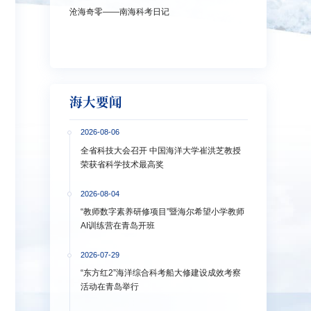
沧海奇零——南海科考日记
弘扬教育家精神
洋大学多措并举
海大要闻
2026-08-06
全省科技大会召开 中国海洋大学崔洪芝教授
荣获省科学技术最高奖
2026-08-04
“教师数字素养研修项目”暨海尔希望小学教师
AI训练营在青岛开班
2026-07-29
“东方红2”海洋综合科考船大修建设成效考察
活动在青岛举行