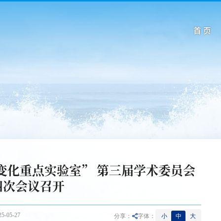
首 页
变化重点实验室” 第三届学术委员会
四次会议召开
-05-27
小
中
大
分享：
字体：