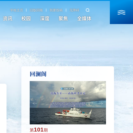
学校主页
旧版回顾
我要投稿
无障碍
资讯
校园
深度
聚焦
全媒体
回澜阁
101
100
第
期
第
期