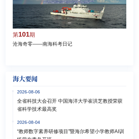
101
1
第
期
第
沧海奇零——南海科考日记
弘扬
学多
海大要闻
2026-08-06
全省科技大会召开 中国海洋大学崔洪芝教授荣获
省科学技术最高奖
2026-08-04
“教师数字素养研修项目”暨海尔希望小学教师AI训