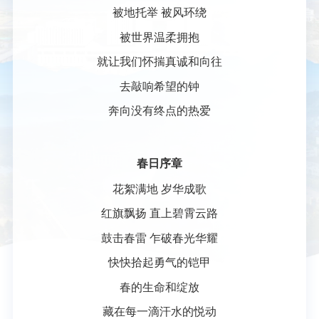
被地托举 被风环绕
被世界温柔拥抱
就让我们怀揣真诚和向往
去敲响希望的钟
奔向没有终点的热爱
春日序章
花絮满地 岁华成歌
红旗飘扬 直上碧霄云路
鼓击春雷 乍破春光华耀
快快拾起勇气的铠甲
春的生命和绽放
藏在每一滴汗水的悦动