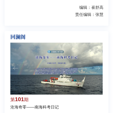
编辑：崔舒高
责任编辑：张慧
回澜阁
101
1
第
期
第
沧海奇零——南海科考日记
弘扬