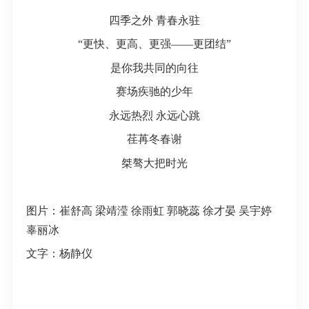
四季之外 青春永驻
“更快、更高、更强——更团结”
是你我共同的向往
赛场疾驰的少年
永远热烈 永远心跳
荏苒冬春谢
桀骜大把时光
图片：崔舒高 梁靖滢 徐雨虹 郭晓蕊 徐才晏 吴宇婷
辜丽冰
文字：杨静仪