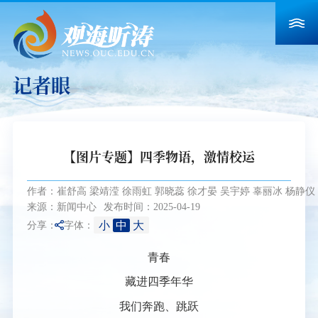
记者眼
【图片专题】四季物语，激情校运
作者：崔舒高 梁靖滢 徐雨虹 郭晓蕊 徐才晏 吴宇婷 辜丽冰 杨静仪
来源：新闻中心
发布时间：2025-04-19
小
中
大
分享：
字体：
青春
藏进四季年华
我们奔跑、跳跃