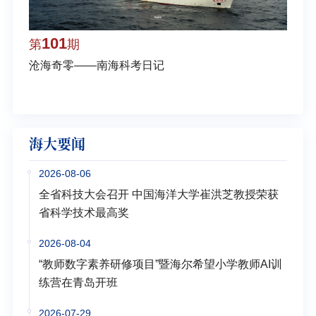
101
1
第
期
第
沧海奇零——南海科考日记
弘扬
学多
海大要闻
2026-08-06
全省科技大会召开 中国海洋大学崔洪芝教授荣获
省科学技术最高奖
2026-08-04
“教师数字素养研修项目”暨海尔希望小学教师AI训
练营在青岛开班
2026-07-29