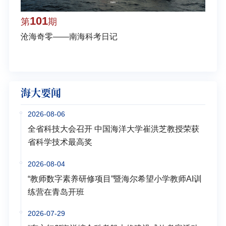
101
1
第
期
第
沧海奇零——南海科考日记
弘扬
学多
海大要闻
2026-08-06
全省科技大会召开 中国海洋大学崔洪芝教授荣获
省科学技术最高奖
2026-08-04
“教师数字素养研修项目”暨海尔希望小学教师AI训
练营在青岛开班
2026-07-29