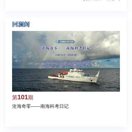
回澜阁
101
1
第
期
第
沧海奇零——南海科考日记
弘扬
学多