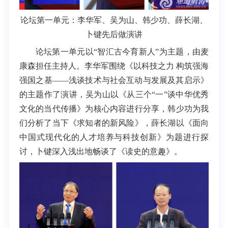
论坛第一单元：李华军、
吴为山、
韩少功、
薛长湖、
卜键
先后做演讲
论坛第一单元以“智汇古今育新人”为主题，由麦
康森担任主持人。李华军围绕《以科技之力 构筑强海
强国之基——浅谈技术与社会互动与发展及其启示》
的主题作了演讲，吴为山以《从三个“一”谈中华优秀
文化的当代传播》为核心内容进行分享，韩少功为我
们分析了当下《求知者的新风险》，薛长湖以《面向
中国式现代化的人才培养与科技创新》为题进行探
讨，卜键深入浅出地畅谈了《读史的意趣》。