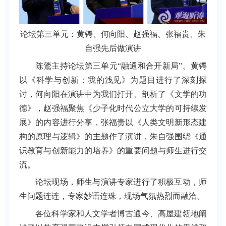
论坛第三单元：
黄锷、
何向阳、
赵强福、
张福贵、
朱
自强
先后做演讲
陈鷟主持论坛第三单元“融通和合开新局”。黄锷
以《科学与创新：我的浅见》为题目进行了深刻探
讨，何向阳在演讲中为我们打开、剖析了《文学的功
德》，赵强福聚焦《少子化时代公立大学的可持续发
展》的内容进行分享，张福贵以《人类文明新形态建
构的原理与逻辑》的主题作了演讲，朱自强围绕《通
识教育与创新能力的培养》的重要问题与师生进行交
流。
论坛现场，师生与演讲专家进行了积极互动，师
生问题连连，专家妙语连珠，现场气氛热烈而融洽。
各位科学家和人文学者博古通今、高屋建瓴地阐