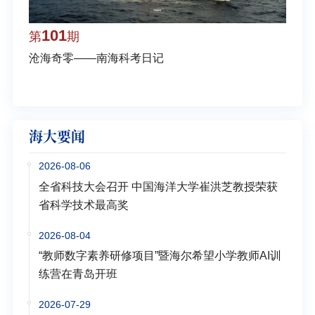
101
1
第
期
第
沧海奇零——南海科考日记
弘扬
学多
海大要闻
2026-08-06
全省科技大会召开 中国海洋大学崔洪芝教授荣获
省科学技术最高奖
2026-08-04
“教师数字素养研修项目”暨海尔希望小学教师AI训
练营在青岛开班
2026-07-29