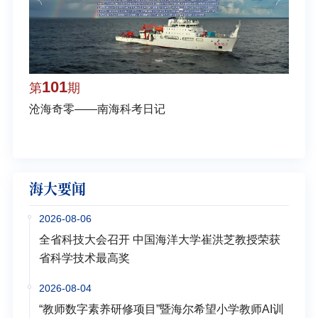
101
1
第
期
第
沧海奇零——南海科考日记
弘扬
学多
海大要闻
2026-08-06
全省科技大会召开 中国海洋大学崔洪芝教授荣获
省科学技术最高奖
2026-08-04
“教师数字素养研修项目”暨海尔希望小学教师AI训