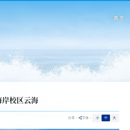
首 页
海岸校区云海
小
中
大
分享：
字体：