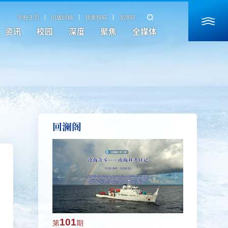
学校主页
旧版回顾
我要投稿
无障碍
资讯
校园
深度
聚焦
全媒体
回澜阁
101
100
第
期
第
期