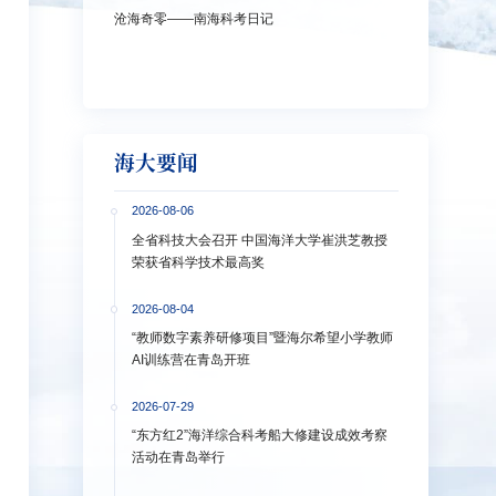
沧海奇零——南海科考日记
弘扬教育家精神
洋大学多措并
海大要闻
2026-08-06
全省科技大会召开 中国海洋大学崔洪芝教授
荣获省科学技术最高奖
2026-08-04
“教师数字素养研修项目”暨海尔希望小学教师
AI训练营在青岛开班
2026-07-29
“东方红2”海洋综合科考船大修建设成效考察
活动在青岛举行