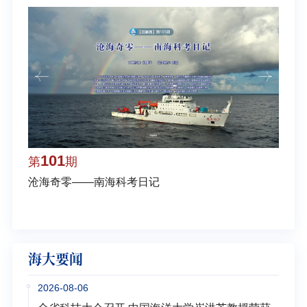
101
1
第
期
第
沧海奇零——南海科考日记
弘扬
学多
海大要闻
2026-08-06