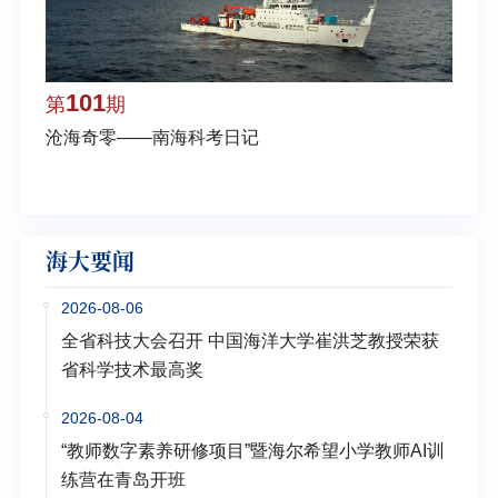
101
1
第
期
第
沧海奇零——南海科考日记
弘扬
学多
海大要闻
2026-08-06
全省科技大会召开 中国海洋大学崔洪芝教授荣获
省科学技术最高奖
2026-08-04
“教师数字素养研修项目”暨海尔希望小学教师AI训
练营在青岛开班