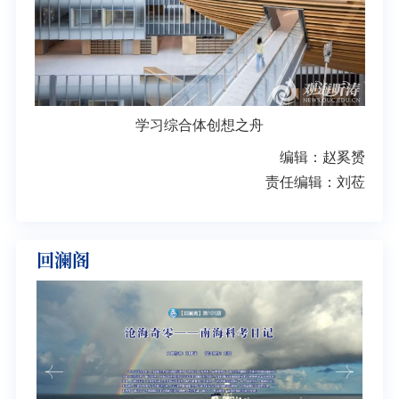
学习综合体创想之舟
编辑：赵奚赟
责任编辑：刘莅
回澜阁