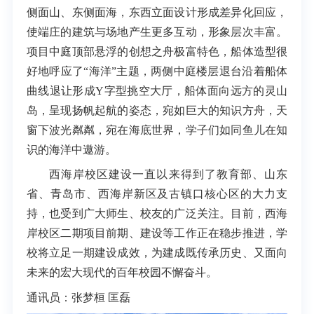
侧面山、东侧面海，东西立面设计形成差异化回应，
使端庄的建筑与场地产生更多互动，形象层次丰富。
项目中庭顶部悬浮的创想之舟极富特色，船体造型很
好地呼应了“海洋”主题，两侧中庭楼层退台沿着船体
曲线退让形成
Y
字型挑空大厅，船体面向远方的灵山
岛，呈现扬帆起航的姿态，宛如巨大的知识方舟，天
窗下波光粼粼，宛在海底世界，学子们如同鱼儿在知
识的海洋中遨游。
西海岸校区建设一直以来得到了教育部、山东
省、青岛市、西海岸新区及古镇口核心区的大力支
持，也受到广大师生、校友的广泛关注。目前，西海
岸校区二期项目前期、建设等工作正在稳步推进，学
校将立足一期建设成效，为建成既传承历史、又面向
未来的宏大现代的百年校园不懈奋斗。
通讯员：张梦桓 匡磊