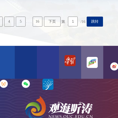
4
5
16
下页
跳转
. . .
第
/16