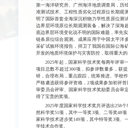
第一海洋研究所、广州海洋地质调查局，历
准测试技术、工程性质劣化过程原位长期观
明了国际首套全海深沉积物力学性质原位测
边界层环境原位长期观测装备，解决了深海
底边界层环境变化说不明的国际难题，率先实现
链条原位综合观测。成果应用于中国太平洋
采矿试验环境报告，捍卫了我国在国际公海
开发的地质环境保护与灾害防控，取得重大的
2025年起，国家科学技术奖每两年评
项目总数不超过300项，拟参评数量多，获
研，合理布局，重点跟踪，统筹推进。学校作
严格遴选获得参评资格，2项成果参加初评答
审委员会评审、国家科学技术奖励委员会审
得了宝贵的奖项。
2025年度国家科学技术奖共评选出25
然科学奖51项，其中一等奖3项、二等奖48
家科学技术进步奖149项，其中特等奖3项、
学技术合作奖。