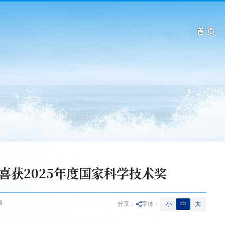
首 页
喜获2025年度国家科学技术奖
8
小
中
大
分享：
字体：