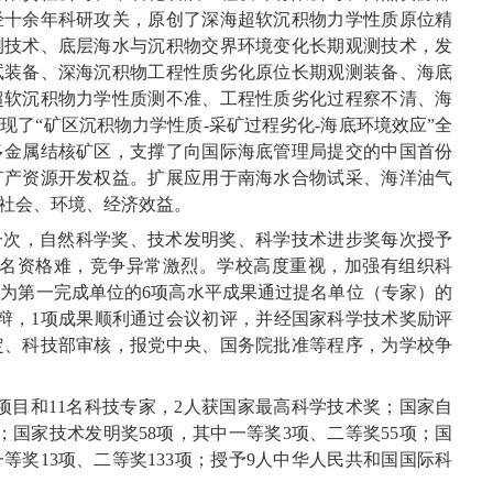
经十余年科研攻关，原创了深海超软沉积物力学性质原位精
测技术、底层海水与沉积物交界环境变化长期观测技术，发
试装备、深海沉积物工程性质劣化原位长期观测装备、海底
超软沉积物力学性质测不准、工程性质劣化过程察不清、海
了“矿区沉积物力学性质-采矿过程劣化-海底环境效应”全
多金属结核矿区，支撑了向国际海底管理局提交的中国首份
矿产资源开发权益。扩展应用于南海水合物试采、海洋油气
社会、环境、经济效益。
审一次，自然科学奖、技术发明奖、科学技术进步奖每次授予
提名资格难，竞争异常激烈。学校高度重视，加强有组织科
为第一完成单位的6项高水平成果通过提名单位（专家）的
辩，1项成果顺利通过会议初评，并经国家科学技术奖励评
定、科技部审核，报党中央、国务院批准等程序，为学校争
8个项目和11名科技专家，2人获国家最高科学技术奖；国家自
项；国家技术发明奖58项，其中一等奖3项、二等奖55项；国
一等奖13项、二等奖133项；授予9人中华人民共和国国际科