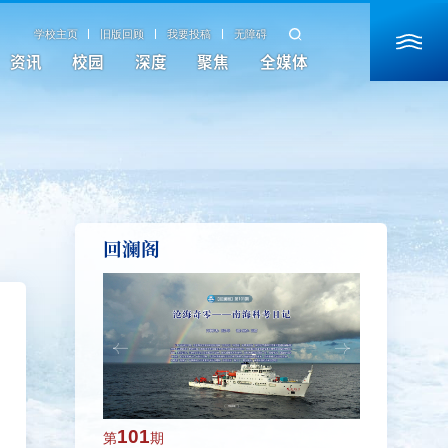
学校主页
旧版回顾
我要投稿
无障碍
资讯
校园
深度
聚焦
全媒体
回澜阁
101
100
第
期
第
期