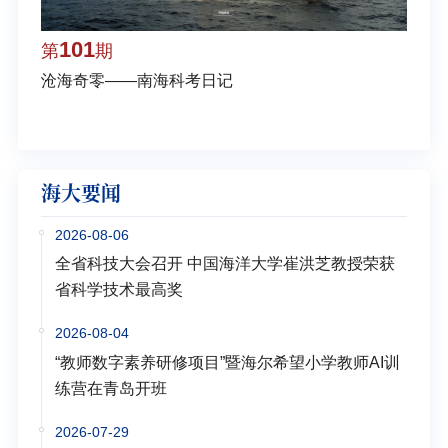
101
1
第
期
第
沧海奇零——南海科考日记
弘扬
学多
海大要闻
2026-08-06
全省科技大会召开 中国海洋大学崔洪芝教授荣获
省科学技术最高奖
2026-08-04
“教师数字素养研修项目”暨海尔希望小学教师AI训
练营在青岛开班
2026-07-29