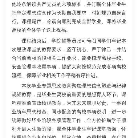
他逐条解读共产党员的六项标准，并叮嘱全体毕业生
把坚定理想信念作为长期自我要求，时刻规范自身言
行。课程尾声，冷震向顺利完成全部学业、即将毕业
离校的全体学子送上祝福。
课程结束后，学院辅导员张可号召同学们牢记本
次思政课堂的教育要求，坚守初心、严于律己，并结
合当前离校阶段相关工作要求，简要梳理离校手续、
安全管理等收尾事项，提醒大家按规范完成各项离校
流程，保障毕业相关工作平稳有序推进。
本次毕业专题思政教育聚焦理想信念塑造与纪律
规矩教育，是毕业生离校前重要的思想育人环节。课
程精准前置政绩观教育，为其未来履职尽责、干事创
业筑牢思想根基。同步配套的离校事项说明，进一步
统筹做好毕业阶段各项管理工作，全方位护航学子顺
利开启人生新阶段。愿全体毕业生牢记课堂教诲，怀
揣理想奔赴各自岗位，脚踏实地、奋勇拼搏，在广阔