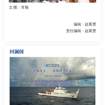
文/图：常顺
编辑：赵奚赟
责任编辑：赵奚赟
回澜阁