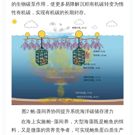
的生物碳泵作用，使更多易降解沉积有机碳转变为惰
性有机碳，实现有机碳的长期封存。
图2 鲍-藻间养协同提升系统海洋碳储存潜力
在海上实施鲍−藻间养，大型海藻既是鲍鱼的饵
料，又是微藻的营养竞争者，可实现鲍鱼蛋白质生产