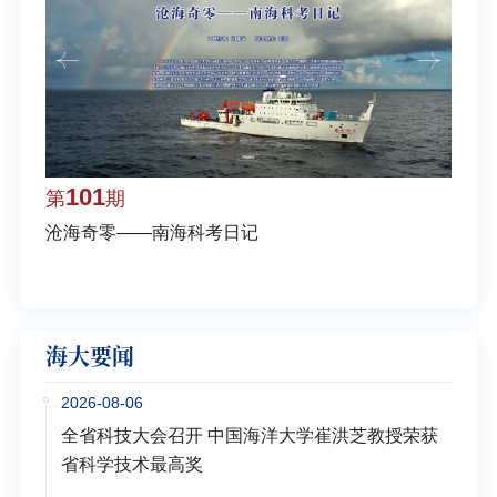
101
1
第
期
第
沧海奇零——南海科考日记
弘扬
学多
海大要闻
2026-08-06
全省科技大会召开 中国海洋大学崔洪芝教授荣获
省科学技术最高奖