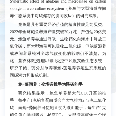
Synergistic effect of abalone and macroalgae on carbon
storage in a co-culture ecosystem
（鲍鱼与大型海藻在间
养生态系统中对碳储存的协同效应）的研究成果。
鲍鱼是具有重要经济价值的植食性腹足纲贝类。
2022年全球鲍鱼养殖产量突破20万吨，产值达20亿美
元。鲍鱼单养会通过呼吸、生物钙化向海水中释放二
氧化碳，而大型海藻可以吸收二氧化碳，但鲍藻混养
或称间养系统对全球气候变化的影响仍不清楚。为
此，董双林教授团队利用受控中尺度实验生态系统，
研究了鲍、藻分别单养和鲍-藻混养养殖生态系统的
固碳潜力和形成机制。
鲍−藻间养：变增碳推手为降碳能手
研究结果显示，鲍鱼单养是大气CO₂升高的推
手，每生产1克鲍鱼蛋白质会向大气排放2.43克二氧化
碳；而鲍−藻间养可使鲍鱼变为碳汇能手，每生产1克
鲍鱼蛋白质能吸收1.46克CO₂。大型海藻就像一个绿