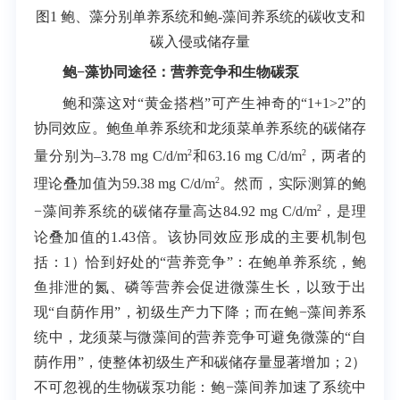
图1 鲍、藻分别单养系统和鲍-藻间养系统的碳收支和
碳入侵或储存量
鲍−藻协同途径：营养竞争和生物碳泵
鲍和藻这对“黄金搭档”可产生神奇的“1+1>2”的
协同效应。鲍鱼单养系统和龙须菜单养系统的碳储存
2
2
量分别为–3.78 mg C/d/m
和63.16 mg C/d/m
，两者的
2
理论叠加值为59.38 mg C/d/m
。然而，实际测算的鲍
2
−藻间养系统的碳储存量高达84.92 mg C/d/m
，是理
论叠加值的1.43倍。该协同效应形成的主要机制包
括：1）恰到好处的“营养竞争”：在鲍单养系统，鲍
鱼排泄的氮、磷等营养会促进微藻生长，以致于出
现“自荫作用”，初级生产力下降；而在鲍−藻间养系
统中，龙须菜与微藻间的营养竞争可避免微藻的“自
荫作用”，使整体初级生产和碳储存量显著增加；2）
不可忽视的生物碳泵功能：鲍−藻间养加速了系统中