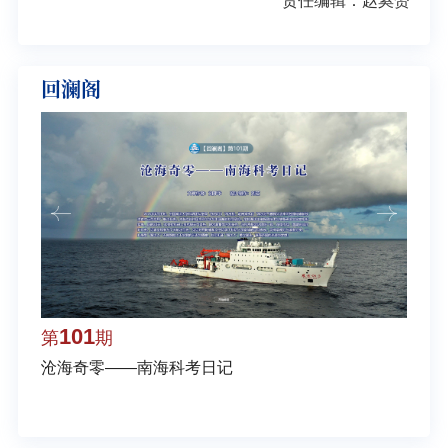
责任编辑：赵奚赟
回澜阁
101
1
第
期
第
沧海奇零——南海科考日记
弘扬
学多