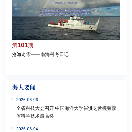
101
1
第
期
第
沧海奇零——南海科考日记
弘扬
学多
海大要闻
2026-08-06
全省科技大会召开 中国海洋大学崔洪芝教授荣获
省科学技术最高奖
2026-08-04