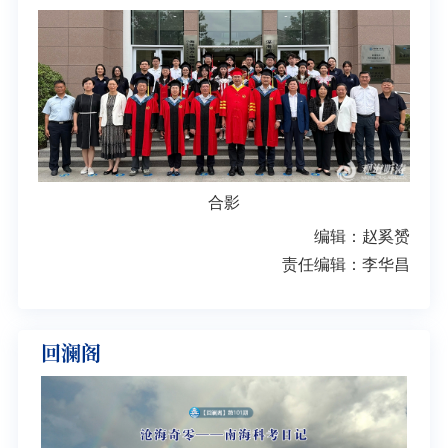
合影
编辑：赵奚赟
责任编辑：李华昌
回澜阁