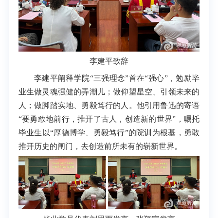
李建平致辞
李建平阐释学院“三强理念”首在“强心”，勉励毕
业生做灵魂强健的弄潮儿；做仰望星空、引领未来的
人；做脚踏实地、勇毅笃行的人。他引用鲁迅的寄语
“要勇敢地前行，推开了古人，创造新的世界”，嘱托
毕业生以“厚德博学、勇毅笃行”的院训为根基，勇敢
推开历史的闸门，去创造前所未有的崭新世界。