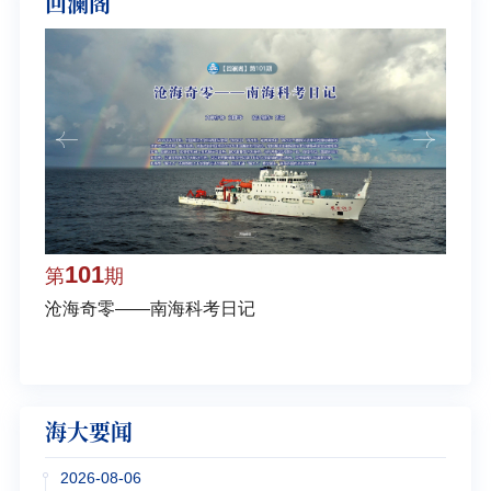
回澜阁
101
1
第
期
第
沧海奇零——南海科考日记
弘扬
学多
海大要闻
2026-08-06