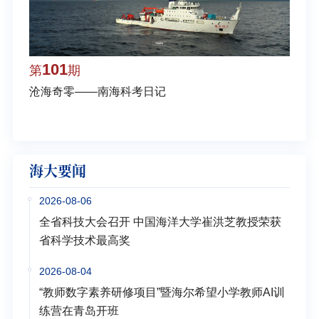
101
1
第
期
第
沧海奇零——南海科考日记
弘扬
学多
海大要闻
2026-08-06
全省科技大会召开 中国海洋大学崔洪芝教授荣获
省科学技术最高奖
2026-08-04
“教师数字素养研修项目”暨海尔希望小学教师AI训
练营在青岛开班