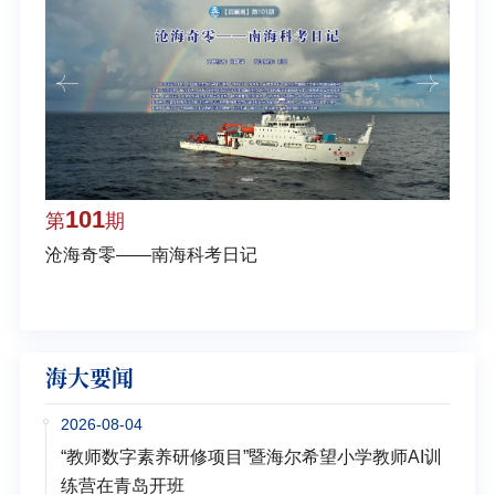
101
1
第
期
第
沧海奇零——南海科考日记
弘扬
学多
海大要闻
2026-08-04
“教师数字素养研修项目”暨海尔希望小学教师AI训
练营在青岛开班