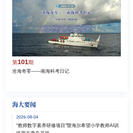
101
1
第
期
第
沧海奇零——南海科考日记
弘扬
学多
海大要闻
2026-08-04
“教师数字素养研修项目”暨海尔希望小学教师AI训