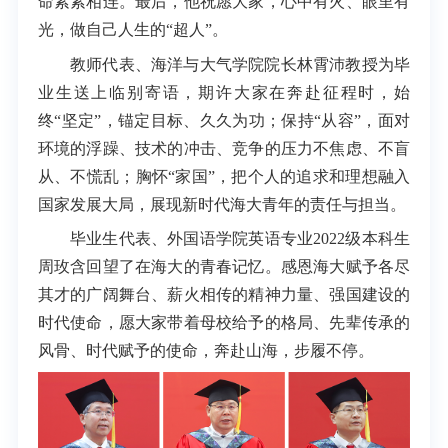
命紧紧相连。最后，他祝愿大家，心中有火、眼里有
光，做自己人生的“超人”。
教师代表、海洋与大气学院院长林霄沛教授为毕
业生送上临别寄语，期许大家在奔赴征程时，始
终“坚定”，锚定目标、久久为功；保持“从容”，面对
环境的浮躁、技术的冲击、竞争的压力不焦虑、不盲
从、不慌乱；胸怀“家国”，把个人的追求和理想融入
国家发展大局，展现新时代海大青年的责任与担当。
毕业生代表、外国语学院英语专业2022级本科生
周玫含回望了在海大的青春记忆。感恩海大赋予各尽
其才的广阔舞台、薪火相传的精神力量、强国建设的
时代使命，愿大家带着母校给予的格局、先辈传承的
风骨、时代赋予的使命，奔赴山海，步履不停。