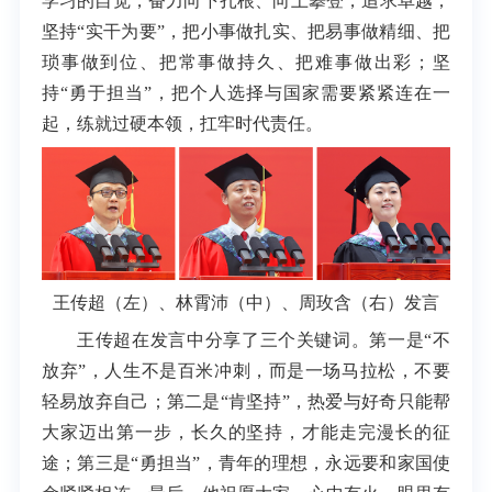
学习的自觉，奋力向下扎根、向上攀登，追求卓越；
坚持“实干为要”，把小事做扎实、把易事做精细、把
琐事做到位、把常事做持久、把难事做出彩；坚
持“勇于担当”，把个人选择与国家需要紧紧连在一
起，练就过硬本领，扛牢时代责任。
王传超（左）、林霄沛（中）、周玫含（右）发言
王传超在发言中分享了三个关键词。第一是“不
放弃”，人生不是百米冲刺，而是一场马拉松，不要
轻易放弃自己；第二是“肯坚持”，热爱与好奇只能帮
大家迈出第一步，长久的坚持，才能走完漫长的征
途；第三是“勇担当”，青年的理想，永远要和家国使