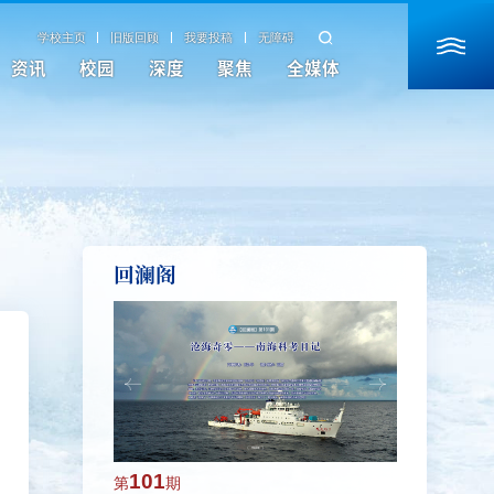
学校主页
旧版回顾
我要投稿
无障碍
资讯
校园
深度
聚焦
全媒体
回澜阁
101
100
第
期
第
期