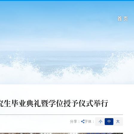
首 页
研究生毕业典礼暨学位授予仪式举行
小
中
大
分享：
字体：