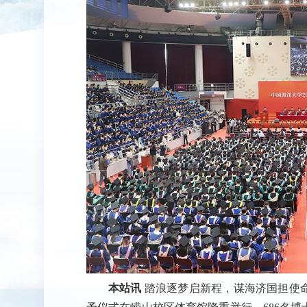
本站讯
踏浪逐梦启新程，谋海济国担使命