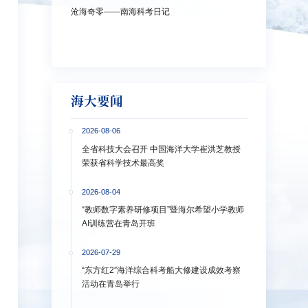
沧海奇零——南海科考日记
弘扬教育家精神
洋大学多措并
海大要闻
2026-08-06
全省科技大会召开 中国海洋大学崔洪芝教授
荣获省科学技术最高奖
2026-08-04
“教师数字素养研修项目”暨海尔希望小学教师
AI训练营在青岛开班
2026-07-29
“东方红2”海洋综合科考船大修建设成效考察
活动在青岛举行