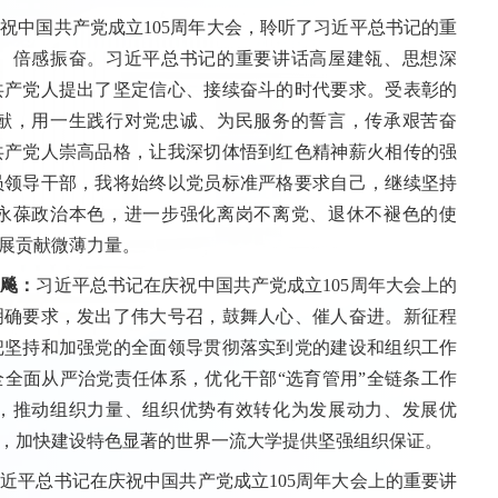
祝中国共产党成立105周年大会，聆听了习近平总书记的重
、倍感振奋。习近平总书记的重要讲话高屋建瓴、思想深
共产党人提出了坚定信心、接续奋斗的时代要求。受表彰的
献，用一生践行对党忠诚、为民服务的誓言，传承艰苦奋
共产党人崇高品格，让我深切体悟到红色精神薪火相传的强
员领导干部，我将始终以党员标准严格要求自己，继续坚持
永葆政治本色，进一步强化离岗不离党、退休不褪色的使
展贡献微薄力量。
秋飚：
习近平总书记在庆祝中国共产党成立105周年大会上的
明确要求，发出了伟大号召，鼓舞人心、催人奋进。新征程
把坚持和加强党的全面领导贯彻落实到党的建设和组织工作
全面从严治党责任体系，优化干部“选育管用”全链条工作
，推动组织力量、组织优势有效转化为发展动力、发展优
，加快建设特色显著的世界一流大学提供坚强组织保证。
近平总书记在庆祝中国共产党成立105周年大会上的重要讲