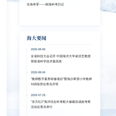
沧海奇零——南海科考日记
弘扬教育家精神
洋大学多措并
海大要闻
2026-08-06
全省科技大会召开 中国海洋大学崔洪芝教授
荣获省科学技术最高奖
2026-08-04
“教师数字素养研修项目”暨海尔希望小学教师
AI训练营在青岛开班
2026-07-29
“东方红2”海洋综合科考船大修建设成效考察
活动在青岛举行