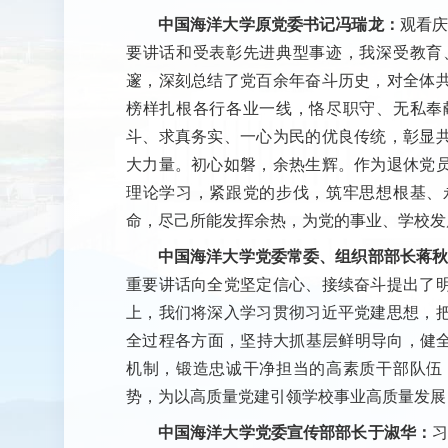
中国海洋大学原党委书记冯瑞龙：
观看庆
要讲话和受表彰先进典型事迹，我深受教育
邃，深刻总结了党百余年奋斗历史，对全体
榜样扎根各行各业一线，恪尽职守、无私奉
斗、求真务实、一心为民的优良传统，彰显
大力量。初心如磐，余热生辉。作为退休党
理论学习，紧跟党的步伐，筑牢思想根基、
命，尽己所能发挥余热，为党的事业、学校发
中国海洋大学党委常委、组织部部长蒋
重要讲话向全党坚定信心、接续奋斗提出了
上，我们将深入学习贯彻习近平党建思想，
全过程各方面，坚持大抓基层鲜明导向，健全
机制，锻造忠诚干净担当的高素质干部队伍
势，为以高质量党建引领学校事业高质量发展
中国海洋大学党委宣传部部长于淑华：
习