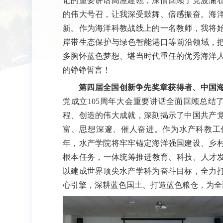
记的重要讲话高屋建瓴，深情回顾了党波澜
的伟大号召，让我深受鼓舞、倍感振奋。海
新。作为海洋科教战线上的一名教师，我将
岸带生态保护与绿色智能港口等前沿领域，把
多胸怀蓝色梦想、堪当时代重任的优秀海洋
的铮铮誓言！
第四届全国创新争先奖章获得者、中国
党成立105周年大会重要讲话全面回顾总结
程、创造的伟大成就，深刻揭示了中国共产
富、思想深邃、催人奋进。作为水产科教工
年，水产学院将牢牢锚定海洋强国建设、乡
根本任务，一体统筹推进教育、科技、人才发
以建成世界顶尖水产学科为奋斗目标，全力
心引擎，深耕蓝色国土、打造蓝色粮仓，为全