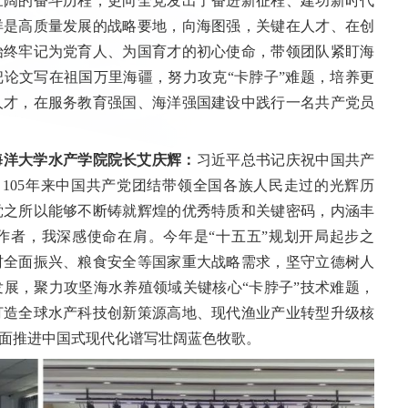
壮阔的奋斗历程，更向全党发出了奋进新征程、建功新时代
洋是高质量发展的战略要地，向海图强，关键在人才、在创
始终牢记为党育人、为国育才的初心使命，带领团队紧盯海
论文写在祖国万里海疆，努力攻克“卡脖子”难题，培养更
人才，在服务教育强国、海洋强国建设中践行一名共产党员
海洋大学水产学院院长艾庆辉：
习近平总书记庆祝中国共产
了105年来中国共产党团结带领全国各族人民走过的光辉历
党之所以能够不断铸就辉煌的优秀特质和关键密码，内涵丰
作者，我深感使命在肩。今年是“十五五”规划开局起步之
村全面振兴、粮食安全等国家重大战略需求，坚守立德树人
展，聚力攻坚海水养殖领域关键核心“卡脖子”技术难题，
打造全球水产科技创新策源高地、现代渔业产业转型升级核
面推进中国式现代化谱写壮阔蓝色牧歌。