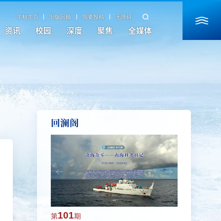
学校主页
旧版回顾
我要投稿
无障碍
资讯
校园
深度
聚焦
全媒体
回澜阁
101
100
第
期
第
期