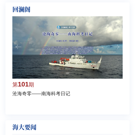
回澜阁
101
1
第
期
第
沧海奇零——南海科考日记
弘扬
学多
海大要闻