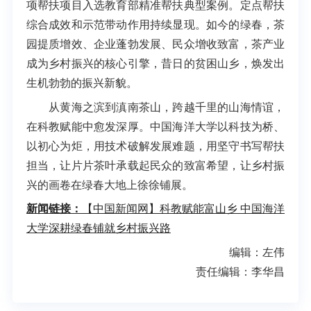
项帮扶项目入选教育部精准帮扶典型案例。定点帮扶
综合成效和示范带动作用持续显现。如今的绿春，茶
园提质增效、企业蓬勃发展、民众增收致富，茶产业
成为乡村振兴的核心引擎，昔日的贫困山乡，焕发出
生机勃勃的振兴新貌。
从黄海之滨到滇南茶山，跨越千里的山海情谊，
在科教赋能中愈发深厚。中国海洋大学以科技为桥、
以初心为炬，用技术破解发展难题，用坚守书写帮扶
担当，让片片茶叶承载起民众的致富希望，让乡村振
兴的画卷在绿春大地上徐徐铺展。
新闻链接：
【中国新闻网】科教赋能富山乡 中国海洋
大学深耕绿春铺就乡村振兴路
编辑：左伟
责任编辑：李华昌