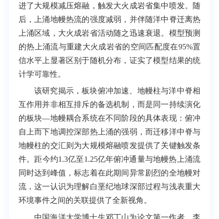
进了大规模减压熔融，触发大火成岩省集中喷发。随
后，上涌地幔热流的强度减弱，并伴随洋中脊迁离热
上涌区域，大火成岩省活动随之迅速衰退。模型预测
的热上涌流与重建大火成岩省的空间匹配度在95%置
信水平上显著区别于随机分布，证实了模型结果的统
计学可靠性。
该研究揭示，板块俯冲加速、地幔柱与洋中脊相
互作用并非相互排斥的备选机制，而是同一持续演化
的板块—地幔耦合系统在不同阶段的具体表现：俯冲
自上而下地调控深部热上涌的强弱，而迁移洋中脊与
地幔柱的交汇则为大规模熔融喷发提供了关键触发条
件。距今约1.3亿至1.25亿年俯冲通量与地幔热上涌流
同时达到峰值，标志着在此期间异常剧烈的全地幔对
流，这一认识为理解白垩纪地球深部过程与浅表重大
环境事件之间的关联提供了全新视角。
中国海洋大学博士生邓丁山为论文第一作者，李