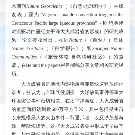
术期刊
Nature Geoscience
（《自然·地球科学》）在线
发表了题为“
Vigorous mantle convection triggered the
Cretaceous Pacific large igneous provinces
”（剧烈地幔
对流驱动白垩纪太平洋大火成岩省的形成）的研究成
果。论文接收当日，收到
Nature
（《自然》）集团
Nature Portfolio
（《科学报告》）和
Springer Nature
Communities
（《施普林格·自然科研社区》）的邀
请，在Behind the papers栏目撰稿分享文章相关研究经
历。
大火成岩省是地球内部物质与能量快速释放的记
录者，被认为与全球气候剧变、大洋缺氧事件等重大
环境突变事件密切相关。在太平洋海底，大火成岩省
的覆盖面积达到近600万平方千米，其中包括显生宙
以来规模最大的火山事件—翁通爪哇，以及沙茨基海
隆、赫斯海隆等。这些大火成岩省集中形成于早白垩
世，与白垩纪超静磁带、全球高海平面及大洋缺氧事