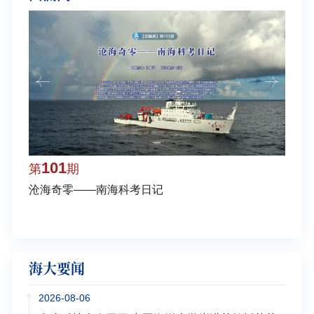
101
1
第
期
第
沧海奇零——南海科考日记
弘扬
学多
海大要闻
2026-08-06