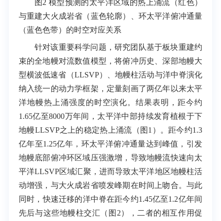
图2 模型预测的太平洋区域的热上涌流（红色）
与重建大火成岩省（蓝色轮廓）、环太平洋俯冲通量
（蓝色色带）的时空对应关系
针对该重要科学问题，研究团队基于板块重建约
束的全地幔对流数值模型，将俯冲历史、深部地幔大
型横波低速省（LLSVP）、地幔柱活动与洋中脊演化
纳入统一的动力学框架，定量刻画了两亿年以来太平
洋地幔热上涌强度的时空演化。结果表明，距今约
1.65亿至8000万年间，太平洋中部持续发育植根于下
地幔LLSVP之上的稳定热上涌流（图1）。距今约1.3
亿年至1.25亿年，环太平洋俯冲通量达到峰值，引发
地幔底部俯冲环区域压强激增，导致地幔流快速向太
平洋LLSVP区域汇聚，进而导致太平洋地区地幔柱活
动增强，与大火成岩省喷发峰期在时间上吻合。与此
同时，快速迁移的洋中脊在距今约1.45亿至1.2亿年间
先后与这些地幔柱交汇（图2），二者的相互作用促