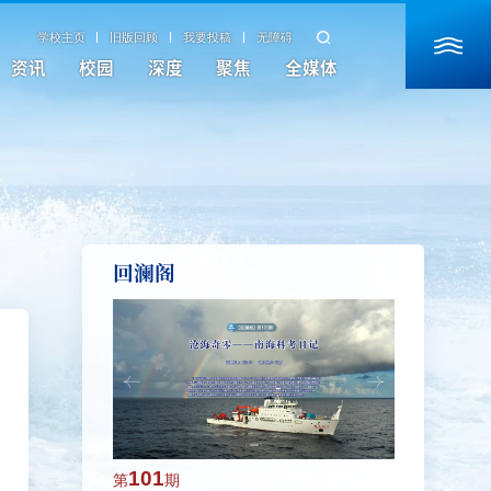
学校主页
旧版回顾
我要投稿
无障碍
资讯
校园
深度
聚焦
全媒体
回澜阁
101
100
第
期
第
期