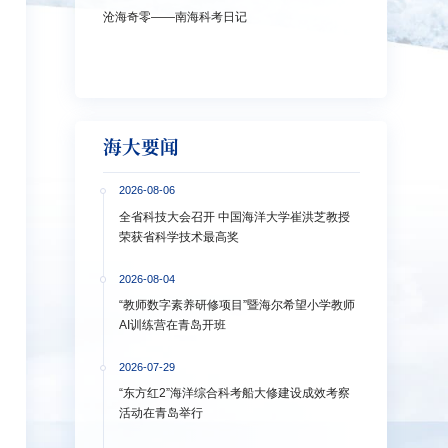
沧海奇零——南海科考日记
弘扬教育家精神
洋大学多措并
海大要闻
2026-08-06
全省科技大会召开 中国海洋大学崔洪芝教授
荣获省科学技术最高奖
2026-08-04
“教师数字素养研修项目”暨海尔希望小学教师
AI训练营在青岛开班
2026-07-29
“东方红2”海洋综合科考船大修建设成效考察
活动在青岛举行