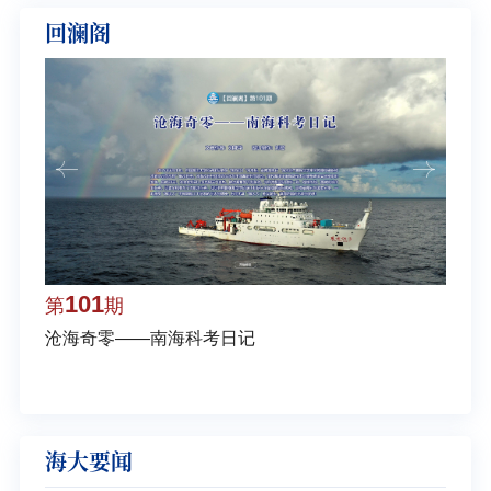
回澜阁
101
1
第
期
第
沧海奇零——南海科考日记
弘扬
学多
海大要闻