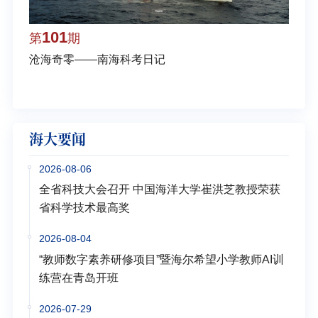
101
1
第
期
第
沧海奇零——南海科考日记
弘扬
学多
海大要闻
2026-08-06
全省科技大会召开 中国海洋大学崔洪芝教授荣获
省科学技术最高奖
2026-08-04
“教师数字素养研修项目”暨海尔希望小学教师AI训
练营在青岛开班
2026-07-29