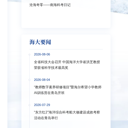
沧海奇零——南海科考日记
弘扬教育家精神
洋大学多措并
海大要闻
2026-08-06
全省科技大会召开 中国海洋大学崔洪芝教授
荣获省科学技术最高奖
2026-08-04
“教师数字素养研修项目”暨海尔希望小学教师
AI训练营在青岛开班
2026-07-29
“东方红2”海洋综合科考船大修建设成效考察
活动在青岛举行