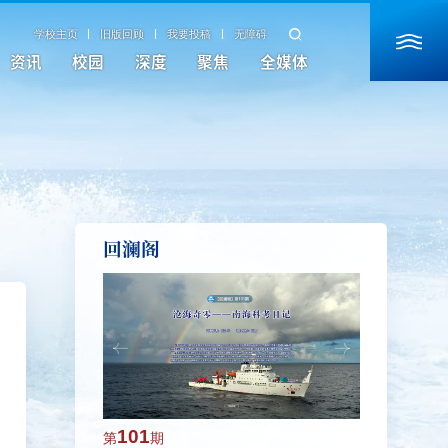
学校主页
旧版回顾
我要投稿
无障碍
资讯
校园
深度
聚焦
全媒体
回澜阁
101
100
第
期
第
期