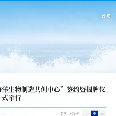
首 页
海洋生物制造共创中心”签约暨揭牌仪
式举行
-12
小
中
大
分享：
字体：