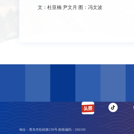
文：杜亚楠 尹文月 图：冯文波
地址：青岛市松岭路238号 邮政编码：266100