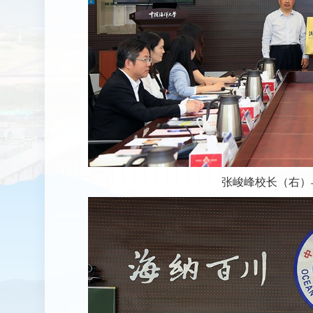
张峻峰校长（右）