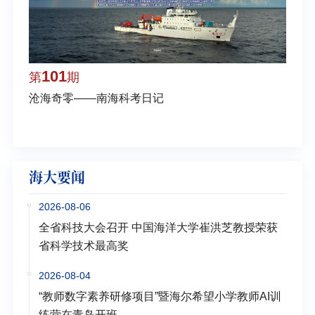
101
1
第
期
第
沧海奇零——南海科考日记
弘扬
学多
海大要闻
2026-08-06
全省科技大会召开 中国海洋大学崔洪芝教授荣获
省科学技术最高奖
2026-08-04
“教师数字素养研修项目”暨海尔希望小学教师AI训
练营在青岛开班