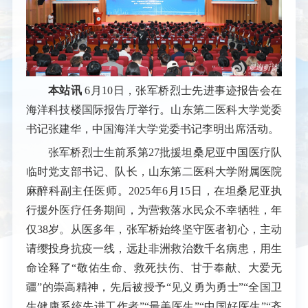
本站讯
6月10日，张军桥烈士先进事迹报告会在
海洋科技楼国际报告厅举行。山东第二医科大学党委
书记张建华，中国海洋大学党委书记李明出席活动。
张军桥烈士生前系第27批援坦桑尼亚中国医疗队
临时党支部书记、队长，山东第二医科大学附属医院
麻醉科副主任医师。2025年6月15日，在坦桑尼亚执
行援外医疗任务期间，为营救落水民众不幸牺牲，年
仅38岁。从医多年，张军桥始终坚守医者初心，主动
请缨投身抗疫一线，远赴非洲救治数千名病患，用生
命诠释了“敬佑生命、救死扶伤、甘于奉献、大爱无
疆”的崇高精神，先后被授予“见义勇为勇士”“全国卫
生健康系统先进工作者”“最美医生”“中国好医生”“齐