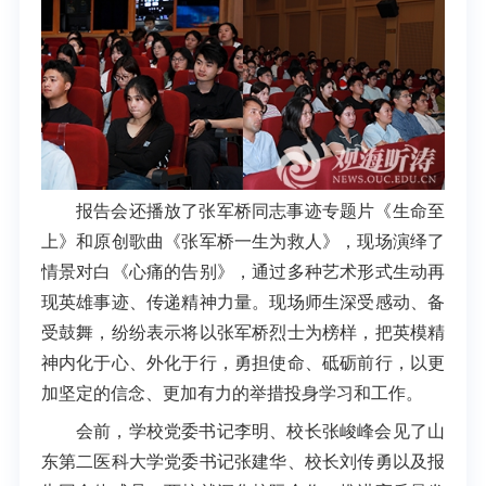
报告会还播放了张军桥同志事迹专题片《生命至
上》和原创歌曲《张军桥一生为救人》，现场演绎了
情景对白《心痛的告别》，通过多种艺术形式生动再
现英雄事迹、传递精神力量。现场师生深受感动、备
受鼓舞，纷纷表示将以张军桥烈士为榜样，把英模精
神内化于心、外化于行，勇担使命、砥砺前行，以更
加坚定的信念、更加有力的举措投身学习和工作。
会前，学校党委书记李明、校长张峻峰会见了山
东第二医科大学党委书记张建华、校长刘传勇以及报