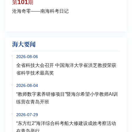
101
1
第
期
第
沧海奇零——南海科考日记
弘扬
学多
海大要闻
2026-08-06
全省科技大会召开 中国海洋大学崔洪芝教授荣获
省科学技术最高奖
2026-08-04
“教师数字素养研修项目”暨海尔希望小学教师AI训
练营在青岛开班
2026-07-29
“东方红2”海洋综合科考船大修建设成效考察活动
在青岛举行