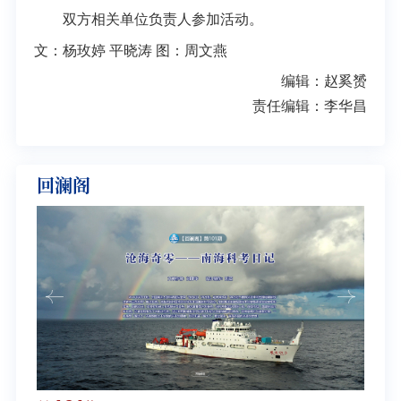
双方相关单位负责人参加活动。
文：杨玫婷 平晓涛 图：周文燕
编辑：赵奚赟
责任编辑：李华昌
回澜阁