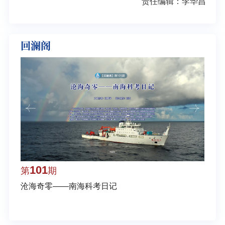
责任编辑：李华昌
回澜阁
101
1
第
期
第
沧海奇零——南海科考日记
弘扬
学多