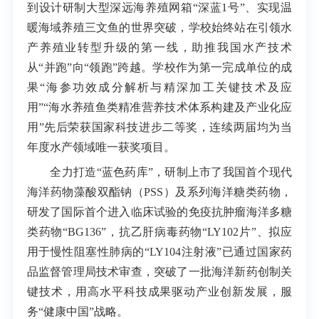
到设计研制大型深远海养殖网箱“深蓝1号”、实现温
暖海域养殖三文鱼的世界突破，学校始终站在引领水
产养殖业转型升级的第一线，助推我国水产技术
从“并跑”向“领跑”跨越。学校作为第一完成单位的成
果“海参功效成分解析与精深加工关键技术及应
用”“海水养殖鱼类精准营养技术体系构建及产业化应
用”先后荣获国家科技进步二等奖，连续两届均为当
年度水产领域唯一获奖项目。
全力打造“蓝色药库”，研制上市了我国首个现代
海洋药物藻酸双酯钠（PSS）及系列海洋糖类药物，
研发了国际首个进入临床试验的免疫抗肿瘤海洋多糖
类药物“BG136”，抗乙肝病毒药物“LY102片”、拟应
用于慢性阻塞性肺病的“LY104注射液”已通过国家药
品监督管理局技术审查，突破了一批海洋新药创制关
键技术，用高水平科技成果驱动产业创新发展，服
务“健康中国”战略。