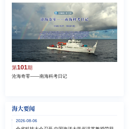
101
1
第
期
第
沧海奇零——南海科考日记
弘扬
学多
海大要闻
2026-08-06
全省科技大会召开 中国海洋大学崔洪芝教授荣获