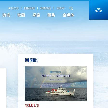
学校主页
旧版回顾
我要投稿
无障碍
资讯
校园
深度
聚焦
全媒体
回澜阁
101
100
第
期
第
期