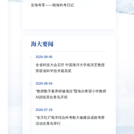
沧海奇零——南海科考日记
弘扬教育家精神
洋大学多措并
海大要闻
2026-08-06
全省科技大会召开 中国海洋大学崔洪芝教授
荣获省科学技术最高奖
2026-08-04
“教师数字素养研修项目”暨海尔希望小学教师
AI训练营在青岛开班
2026-07-29
“东方红2”海洋综合科考船大修建设成效考察
活动在青岛举行