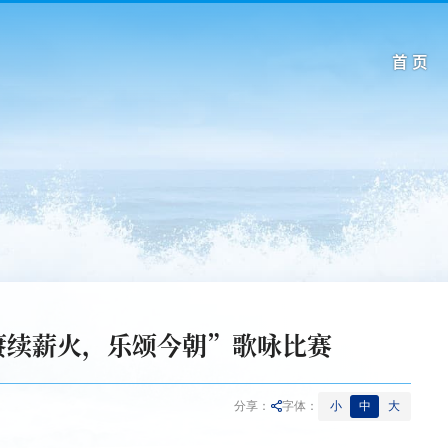
首 页
赓续薪火，乐颂今朝”歌咏比赛
小
中
大
分享：
字体：