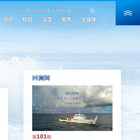
学校主页
旧版回顾
我要投稿
无障碍
资讯
校园
深度
聚焦
全媒体
回澜阁
101
100
第
期
第
期