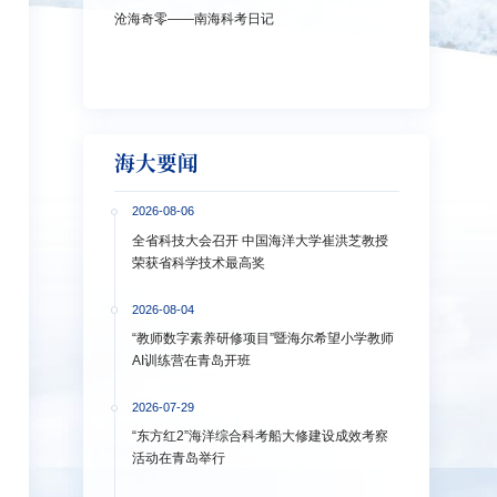
沧海奇零——南海科考日记
弘扬教育家精神
洋大学多措并
海大要闻
2026-08-06
全省科技大会召开 中国海洋大学崔洪芝教授
荣获省科学技术最高奖
2026-08-04
“教师数字素养研修项目”暨海尔希望小学教师
AI训练营在青岛开班
2026-07-29
“东方红2”海洋综合科考船大修建设成效考察
活动在青岛举行