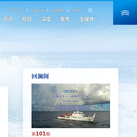
学校主页
旧版回顾
我要投稿
无障碍
资讯
校园
深度
聚焦
全媒体
回澜阁
101
100
第
期
第
期