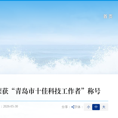
首 页
荣获“青岛市十佳科技工作者”称号
026-05-30
小
中
大
分享：
字体：