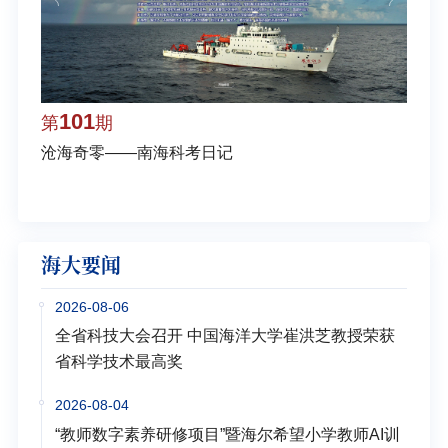
101
1
第
期
第
沧海奇零——南海科考日记
弘扬
学多
海大要闻
2026-08-06
全省科技大会召开 中国海洋大学崔洪芝教授荣获
省科学技术最高奖
2026-08-04
“教师数字素养研修项目”暨海尔希望小学教师AI训