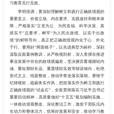
习教育见行见效。
李明强调，要深刻理解树立和践行正确政绩观的
重要意义、价值立场、内在要求、实践途径和根本保
障，严格落实“立党为公、为民造福、科学决策、真
抓实干”总要求，树牢“为人民出政绩、以实干出政
绩”的鲜明导向，真正把正确政绩观内化于心、外化
于行。要用好“两面镜子”，以先进典型为标杆，深刻
汲取反面案例教训，从严检视剖析，深入查摆在推进
事业发展中存在的政绩观偏差，坚决摒弃重规模轻内
涵、重短期轻长远、重显绩轻实效等错误倾向，杜绝
形式主义、纸面整改，推动学查改落实落细。要恪守
纪律规矩，砥砺务实作风，把抓落实作为树立和践行
正确政绩观的“试金石”，全面贯彻落实习近平总书记
重要回信精神，高质量做好“十五五”规划编制实施，
一体推动巡视整改、深化整治工作，激发干部队伍内
生动力和整体活力，统筹好发展和安全，推动学习教