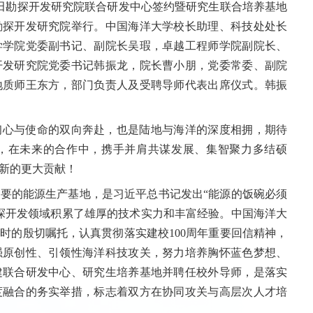
油田勘探开发研究院联合研发中心签约暨研究生联合培养基地
勘探开发研究院举行。中国海洋大学校长助理、科技处处长
学学院党委副书记、副院长吴瑕，卓越工程师学院副院长、
开发研究院党委书记韩振龙，院长曹小朋，党委常委、副院
地质师王东方，部门负责人及受聘导师代表出席仪式。韩振
初心与使命的双向奔赴，也是陆地与海洋的深度相拥，期待
，在未来的合作中，携手并肩共谋发展、集智聚力多结硕
新的更大贡献！
要的能源生产基地，是习近平总书记发出“能源的饭碗必须
探开发领域积累了雄厚的技术实力和丰富经验。中国海洋大
院时的殷切嘱托，认真贯彻落实建校100周年重要回信精神，
强原创性、引领性海洋科技攻关，努力培养胸怀蓝色梦想、
建联合研发中心、研究生培养基地并聘任校外导师，是落实
度融合的务实举措，标志着双方在协同攻关与高层次人才培