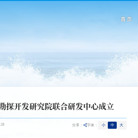
首 页
勘探开发研究院联合研发中心成立
28
小
中
大
分享：
字体：