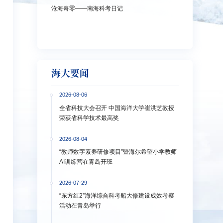
沧海奇零——南海科考日记
弘扬教育家精神
洋大学多措并
海大要闻
2026-08-06
全省科技大会召开 中国海洋大学崔洪芝教授
荣获省科学技术最高奖
2026-08-04
“教师数字素养研修项目”暨海尔希望小学教师
AI训练营在青岛开班
2026-07-29
“东方红2”海洋综合科考船大修建设成效考察
活动在青岛举行