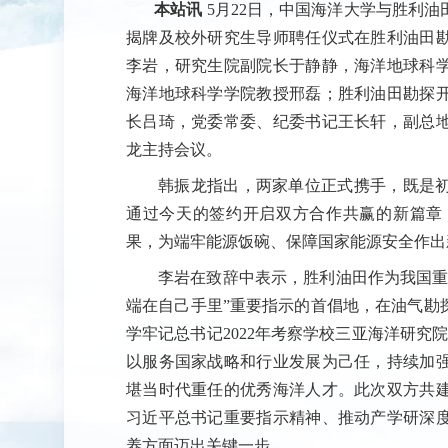
本站讯
5月22日，中国海洋大学与胜利
揭牌及校外研究生导师聘任仪式在胜利油田
李岩，研究生院副院长于静静，海洋地球科
海洋地球科学学院教授邢磊；胜利油田勘探
长吕琦，党委常委、纪委书记王长轩，副总
龙主持会议。
韩振龙指出，两家单位正式携手，既是
通过今天的签约开启双方合作共赢的新篇章
果，为端牢能源饭碗、保障国家能源安全作出
李岩在致辞中表示，胜利油田作为我国重
端在自己手里”重要指示的首倡地，在油气勘
学牢记总书记2022年考察学校三亚海洋研究
以服务国家战略和行业发展为己任，持续加
堪当时代重任的优秀海洋人才。此次双方共
习近平总书记重要指示精神、推动产学研深
养方面迈出关键一步。