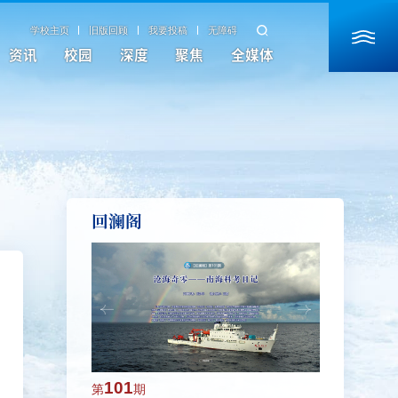
学校主页
旧版回顾
我要投稿
无障碍
资讯
校园
深度
聚焦
全媒体
回澜阁
101
100
第
期
第
期