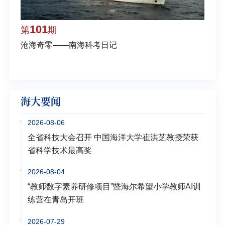
101
1
第
期
第
沧海奇零——南海科考日记
弘扬
学多
海大要闻
2026-08-06
全省科技大会召开 中国海洋大学崔洪芝教授荣获
省科学技术最高奖
2026-08-04
“教师数字素养研修项目”暨海尔希望小学教师AI训
练营在青岛开班
2026-07-29