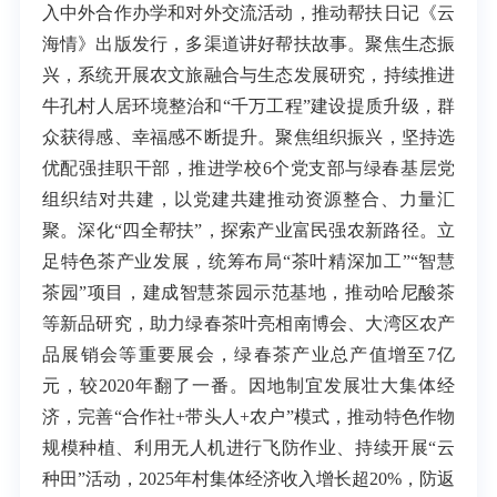
入中外合作办学和对外交流活动，推动帮扶日记《云
海情》出版发行，多渠道讲好帮扶故事。聚焦生态振
兴，系统开展农文旅融合与生态发展研究，持续推进
牛孔村人居环境整治和“千万工程”建设提质升级，群
众获得感、幸福感不断提升。聚焦组织振兴，坚持选
优配强挂职干部，推进学校6个党支部与绿春基层党
组织结对共建，以党建共建推动资源整合、力量汇
聚。深化“四全帮扶”，探索产业富民强农新路径。立
足特色茶产业发展，统筹布局“茶叶精深加工”“智慧
茶园”项目，建成智慧茶园示范基地，推动哈尼酸茶
等新品研究，助力绿春茶叶亮相南博会、大湾区农产
品展销会等重要展会，绿春茶产业总产值增至7亿
元，较2020年翻了一番。因地制宜发展壮大集体经
济，完善“合作社+带头人+农户”模式，推动特色作物
规模种植、利用无人机进行飞防作业、持续开展“云
种田”活动，2025年村集体经济收入增长超20%，防返