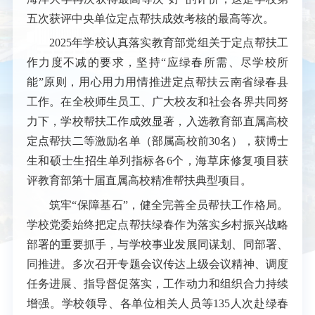
五次获评中央单位定点帮扶成效考核的最高等次。
2025年学校认真落实教育部党组关于定点帮扶工
作力度不减的要求，坚持“应绿春所需、尽学校所
能”原则，用心用力用情推进定点帮扶云南省绿春县
工作。在全校师生员工、广大校友和社会各界共同努
力下，学校帮扶工作成效显著，入选教育部直属高校
定点帮扶二等激励名单（部属高校前30名），获博士
生和硕士生招生单列指标各6个，海草床修复项目获
评教育部第十届直属高校精准帮扶典型项目。
筑牢“保障基石”，健全完善全员帮扶工作格局。
学校党委始终把定点帮扶绿春作为落实乡村振兴战略
部署的重要抓手，与学校事业发展同谋划、同部署、
同推进。多次召开专题会议传达上级会议精神、调度
任务进展、指导督促落实，工作动力和组织合力持续
增强。学校领导、各单位相关人员等135人次赴绿春