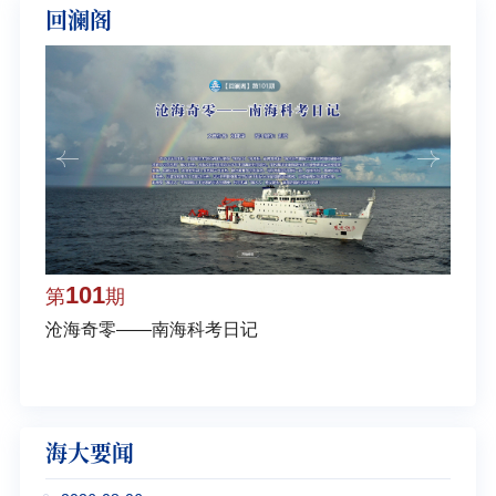
回澜阁
101
1
第
期
第
沧海奇零——南海科考日记
弘扬
学多
海大要闻