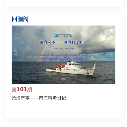
回澜阁
101
1
第
期
第
沧海奇零——南海科考日记
弘扬
学多