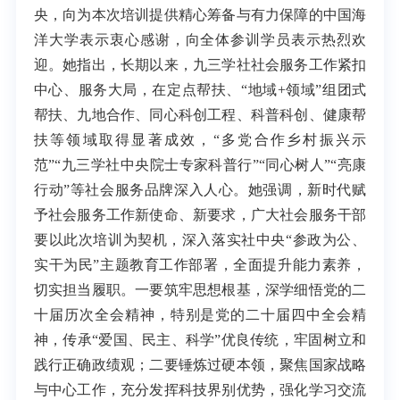
央，向为本次培训提供精心筹备与有力保障的中国海
洋大学表示衷心感谢，向全体参训学员表示热烈欢
迎。她指出，长期以来，九三学社社会服务工作紧扣
中心、服务大局，在定点帮扶、“地域+领域”组团式
帮扶、九地合作、同心科创工程、科普科创、健康帮
扶等领域取得显著成效，“多党合作乡村振兴示
范”“九三学社中央院士专家科普行”“同心树人”“亮康
行动”等社会服务品牌深入人心。她强调，新时代赋
予社会服务工作新使命、新要求，广大社会服务干部
要以此次培训为契机，深入落实社中央“参政为公、
实干为民”主题教育工作部署，全面提升能力素养，
切实担当履职。一要筑牢思想根基，深学细悟党的二
十届历次全会精神，特别是党的二十届四中全会精
神，传承“爱国、民主、科学”优良传统，牢固树立和
践行正确政绩观；二要锤炼过硬本领，聚焦国家战略
与中心工作，充分发挥科技界别优势，强化学习交流