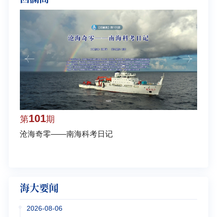
101
1
第
期
第
沧海奇零——南海科考日记
弘扬
学多
海大要闻
2026-08-06