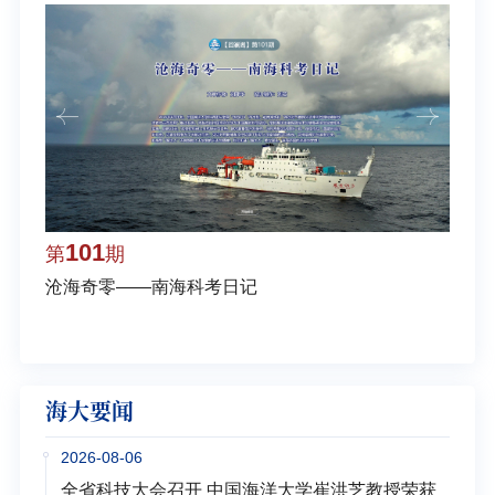
101
1
第
期
第
沧海奇零——南海科考日记
弘扬
学多
海大要闻
2026-08-06
全省科技大会召开 中国海洋大学崔洪芝教授荣获