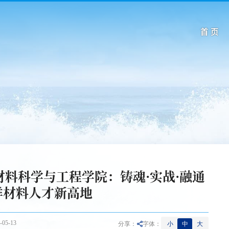
首 页
料科学与工程学院：铸魂·实战·融通
洋材料人才新高地
05-13
小
中
大
分享：
字体：