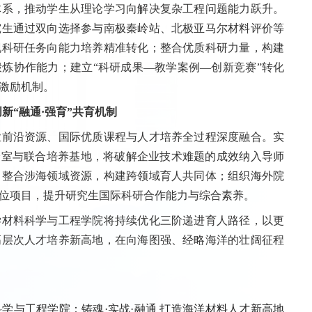
系，推动学生从理论学习向解决复杂工程问题能力跃升。
究生通过双向选择参与南极秦岭站、北极亚马尔材料评价等
现科研任务向能力培养精准转化；整合优质科研力量，构建
炼协作能力；建立“科研成果—教学案例—创新竞赛”转化
激励机制。
创新“融通·强育”共育机制
前沿资源、国际优质课程与人才培养全过程深度融合。实
验室与联合培养基地，将破解企业技术难题的成效纳入导师
，整合涉海领域资源，构建跨领域育人共同体；组织海外院
位项目，提升研究生国际科研合作能力与综合素养。
材料科学与工程学院将持续优化三阶递进育人路径，以更
高层次人才培养新高地，在向海图强、经略海洋的壮阔征程
学与工程学院：铸魂·实战·融通 打造海洋材料人才新高地