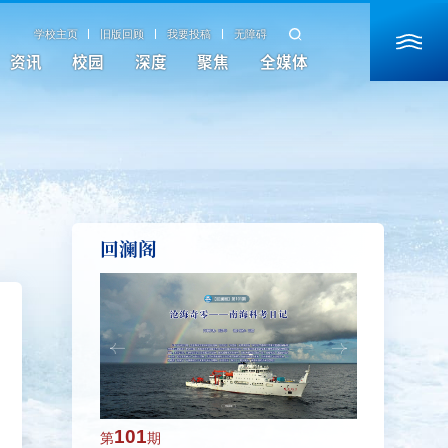
学校主页
旧版回顾
我要投稿
无障碍
资讯
校园
深度
聚焦
全媒体
回澜阁
101
100
第
期
第
期