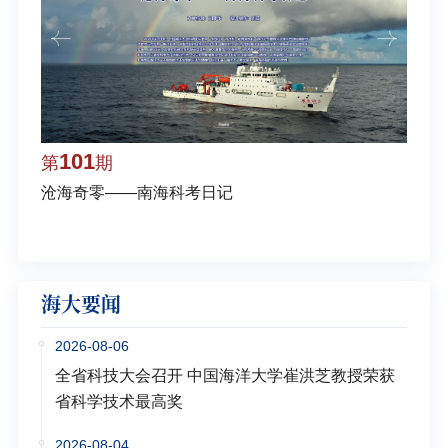
101
1
第
期
第
沧海奇零——南海科考日记
弘扬
学多
海大要闻
2026-08-06
全省科技大会召开 中国海洋大学崔洪芝教授荣获
省科学技术最高奖
2026-08-04