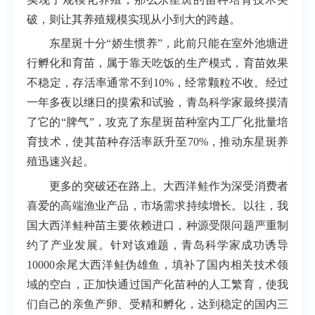
破，则让其养殖规模实现从小到大的跨越。
东星斑十分“娇生惯养”，此前只能在室外池塘进
行孵化和育苗，属于靠天吃饭的生产模式，育苗效果
不稳定，存活率通常不到10%，经常颗粒不收。经过
一年多夜以继日的摸索和试验，青岛科学家最终摸清
了它的“脾气”，攻克了东星斑苗种室内工厂化批量培
育技术，使其苗种存活率跃升至70%，推动东星斑养
殖迅速兴起。
更多的突破还在路上。大西洋鲑作为深受消费者
喜爱的高端渔业产品，市场需求持续增长。以往，我
国大西洋鲑种苗主要依赖进口，种源受限问题严重制
约了产业发展。针对该难题，青岛科学家成功诱导
10000余尾大西洋鲑伪雄鱼，填补了国内相关技术领
域的空白，正加快通过国产化苗种的人工繁育，使我
们自己的亲鱼产卵、受精和孵化，达到稳定的国内三